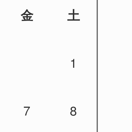
金
土
1
7
8