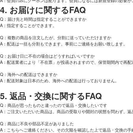
A：会員のみにクーポンは配ります。会員になるには新規登録の必要が
4.
お届けに関するFAQ
Q：届け先と時間は指定することができますか
A：指定することができます。
Q：複数の商品を注文したが、分割に送っていただけますか
A：配送は一括も分割もできます。事前にご連絡をお願い致します。
Q：お届け日に不在の場合はどうすればいいですか
A：配送業者により「不在票」が投函されますので、保管期間内で再配
Q：海外への配送はできますか
A：配送対象は日本のため、海外への配送は行っておりません。
5.
返品・交換に関するFAQ
Q：商品が思ったものと違ったので返品・交換したいです
A：ご注文いただいた商品は、商品の受取りや開封の状態を問わず、返
Q：商品に不良や部品不足がありました
A：こちらへご連絡ください。その欠陥を確認した上で返品・交換の手