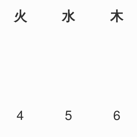
火
水
木
4
5
6