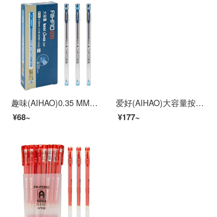
趣味(AIHAO)0.35 MM墨藍色全針管大容量中性筆サインペン使い捨て水性炭素中性筆8763
爱好(AIHAO)大容量按动中性笔0.5速干笔黑色子弹头速干直液式走珠笔碳素笔办公商务签字笔GP1042
¥68~
¥177~