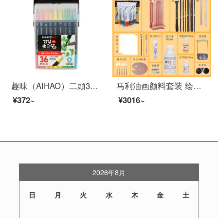
趣味（AIHAO）二頭36色の水彩ペンセットソフトヘッド水洗画ブラシCP 600
马利油画颜料套装 绘画写生工具箱套装美术油彩染料入门调色油套装24色专用玛丽艺术家全套油画材料用品 油画【专业级32件套】【女士油画箱】 【50ML*12色】套装【色卡见详情】
¥372~
¥3016~
2026年8月
日
月
火
水
木
金
土