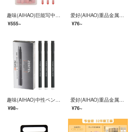
趣味(AIHAO)巨能写中性笔0.5 mm红速乾直液笔全针管简约炭素签名笔试験専用笔47930
爱好(AIHAO)重品金属中性笔考试专用笔0.5MM碳素黑色水性签字笔单支装Z1
¥555~
¥76~
趣味(AIHAO)中性ペン0.5 mm全針管水墨画黒学生試験ペンサインペン8620
爱好(AIHAO)重品金属按动中性笔考试专用笔0.5MM子弹头碳素黑色水性签字笔单支装Z4
¥98~
¥76~