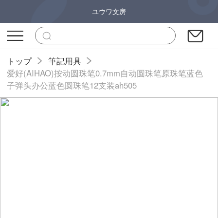
ユウワ文房
トップ
筆記用具
爱好(AIHAO)按动圆珠笔0.7mm自动圆珠笔原珠笔蓝色
子弹头办公蓝色圆珠笔12支装ah505