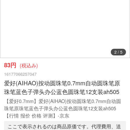
2
/
5
83円
(税込み)
16177066257047
爱好(AIHAO)按动圆珠笔0.7mm自动圆珠笔原
珠笔蓝色子弹头办公蓝色圆珠笔12支装ah505
【爱好0.7mm】爱好(AIHAO)按动圆珠笔0.7mm自动圆
珠笔原珠笔蓝色子弹头办公蓝色圆珠笔12支装ah505
【行情 报价 价格 评测】-京东
ここで表示されるのは商品原価です。代理費用、送