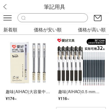
筆記用具
ユウワ文房
新着順
価格が安い順
価格が高い順
趣味(AIHAO)大容量中性ペン0.5速乾ペン黒の弾丸ヘッド速乾性ストレートペン炭素ペンオフィス署名ペンGP 1300
趣味(AIHAO)0.5 mmブラックは中性ペンの弾丸を押して署名してペンの12本/箱の489を書きます。
¥174~
¥116~