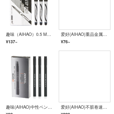
趣味（AIHAO）0.5 MM黒い弾丸ヘッドストレートタイプの中性ペンの赤い弾丸の芯のオフィス署名ペン
爱好(AIHAO)重品金属中性笔考试专用笔0.5MM全针管碳素黑色水性签字笔单支装Z2
¥137~
¥76~
趣味(AIHAO)中性ペン0.5 mm全針管水墨画黒学生試験ペンサインペン8620
爱好(AIHAO)不脏卷速干中性笔0.5mm考试专用笔黑笔碳素笔水笔学生用速干笔签字笔全针管笔芯