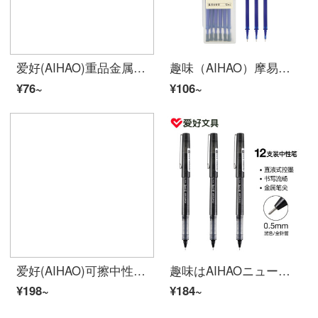
爱好(AIHAO)重品金属中性笔考试专用笔0.5MM碳素黑色水性签字笔单支装Z1
趣味（AIHAO）摩易擦筆芯青0.5 mm中性筆熱擦全針管小学生は中性芯1949を拭くことができます。
¥76~
¥106~
爱好(AIHAO)可擦中性笔0.5mm全针管男女学生热擦碳素笔可爱小清新学生摩易擦晶蓝可擦笔47932
趣味はAIHAOニュートラルストレートペン0.5 mmニュートラルペン水性全針管赤青鉛筆芯黒サインペン
¥198~
¥184~