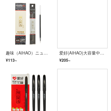
趣味（AIHAO）ニュートラルコア0.5 mm全針管黒水芯全針管学生用試験共通代替芯1389
爱好(AIHAO)大容量中性笔0.5速干笔红色全针管速干直液式走珠笔碳素笔办公商务签字笔RP3020
¥113~
¥205~