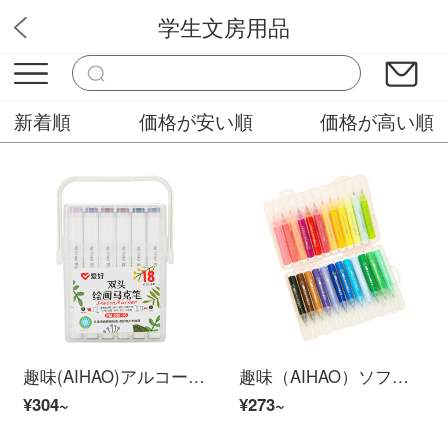
学生文房用品
ユウワ文房
新着順
価格が安い順
価格が高い順
趣味(AIHAO)アルコール性インクツインヘッドマークの手描きデザインスーツ学生カラーペン18色セットのアニメ漫画学生の絵コンテpm 508
趣味（AIHAO）ソフトヘッド24色水彩ペンセット子供幼稚園の小学生用水洗い可能で柔らかいヘッドカラーの専門美術絵画ペンCP 605
¥304~
¥273~