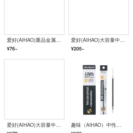
爱好(AIHAO)重品金属中性笔考试专用笔0.5MM全针管碳素黑色水性签字笔单支装Z2
爱好(AIHAO)大容量中性笔0.5速干笔红色全针管速干直液式走珠笔碳素笔办公商务签字笔RP3020
¥76~
¥205~
爱好(AIHAO)大容量中性笔0.5速干笔黑色全针管速干直液式走珠笔碳素笔办公商务签字笔GP1580
趣味（AIHAO）中性芯0.5 mmの弾ヘッドが芯の黒の水芯に代わって通用する芯1000