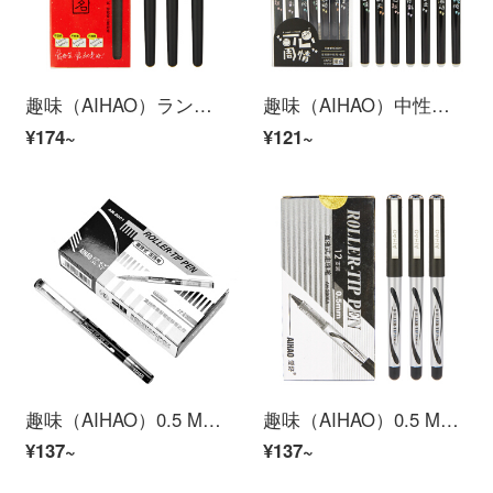
趣味（AIHAO）ランキングで有名な中性ペン0.5 mm全針管芯試験専用ペン学生用炭素黒色水性サインペンGP 146
趣味（AIHAO）中性ペンをこすると0.5 mmの全針管黒が中性ペンを拭くことができます。
¥174~
¥121~
趣味（AIHAO）0.5 MM弾丸ヘッド黒ストレートペン学生試験中性ペン
趣味（AIHAO）0.5 MM黒い弾丸ヘッドストレートタイプの中性ペンの赤い弾丸の芯のオフィス署名ペン
¥137~
¥137~