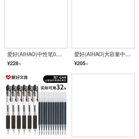
爱好(AIHAO)中性笔0.5mm子弹头水笔黑色学生考试用速干碳素签字笔8661
爱好(AIHAO)大容量中性笔0.5速干笔黑色全针管速干直液式走珠笔碳素笔办公商务签字笔RP3020
¥228~
¥205~