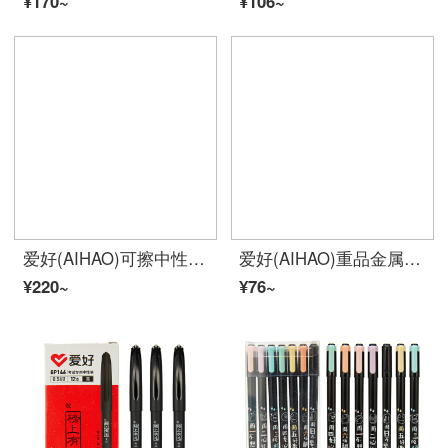
¥170~
¥106~
爱好(AIHAO)可擦中性笔0.5mm全针管男女学生热擦碳素笔可爱小清新学生摩易擦黑色可擦笔47932
爱好(AIHAO)重品金属中性笔考试专用笔0.5MM碳素黑色水性签字笔单支装Z1
¥220~
¥76~