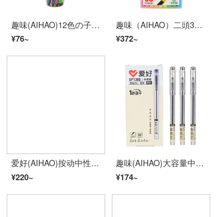
趣味(AIHAO)12色の子供用カラーペンで水洗いできる水彩筆専門美術絵筆セット1668
趣味（AIHAO）二頭36色の水彩ペンセットソフトヘッド水洗画ブラシCP 600
¥76~
¥372~
爱好(AIHAO)按动中性笔0.5mm子弹头黑色中性笔水笔签字笔0.5中性笔办公笔X97
趣味(AIHAO)大容量中性ペン0.5速乾ペン黒の弾丸ヘッド速乾性ストレートペン炭素ペンオフィス署名ペンGP 1300
¥220~
¥174~