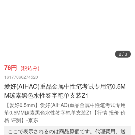
2
/
3
76円
(税込み)
16177066274520
爱好(AIHAO)重品金属中性笔考试专用笔0.5M
M碳素黑色水性签字笔单支装Z1
【爱好0.5mm】爱好(AIHAO)重品金属中性笔考试专用
笔0.5MM碳素黑色水性签字笔单支装Z1【行情 报价 价
格 评测】-京东
ここで表示されるのは商品原価です。代理費用、送