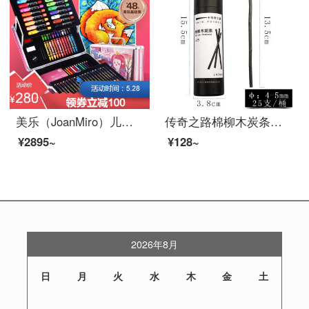
美乐（JoanMiro）儿童绘画套装美术用品画笔套装蜡笔水彩笔彩铅开学礼物文具画画套装六一儿童节礼物 女孩粉色款
传奇之路棉柳木炭条素描碳棒炭笔碳笔工具美术用品绘画批发木碳条学生美术生套装初学者爱好者绘图黑炭 4-5mm
¥2895~
¥128~
2026年8月
日
月
火
水
木
金
土