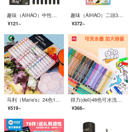
趣味（AIHAO）中性ペンをこすると0.5 mmの全針管黒が中性ペンを拭くことができます。
趣味（AIHAO）二頭36色の水彩ペンセットソフトヘッド水洗画ブラシCP 600
¥121~
¥372~
马利（Marie's）24色12ml水粉颜料套装 绘画初学水粉画颜料水粉纸+水桶+调色盘+6支画笔套装
得力(deli)48色可水洗水彩笔 易握粗三角 学生儿童涂色颜色马克笔画笔套装文具美术用品33986-48
¥519~
¥366~