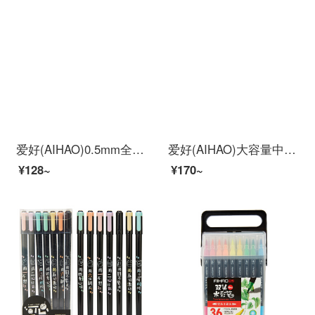
爱好(AIHAO)0.5mm全针管中性笔小清新可爱黑色水笔学生考试用笔12支装80481
爱好(AIHAO)大容量中性笔0.5速干笔红色全针管速干直液式走珠笔碳素笔办公商务签字笔GP1580
¥128~
¥170~