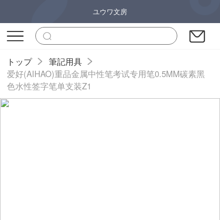
ユウワ文房
トップ
筆記用具
爱好(AIHAO)重品金属中性笔考试专用笔0.5MM碳素黑
色水性签字笔单支装Z1