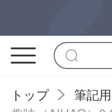
トップ
筆記用