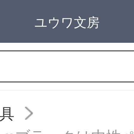
ユウワ文房
具