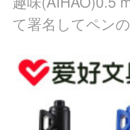
趣味(AIHAO)0
て署名してペンの1