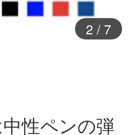
2
/
7
ックは中性ペンの弾