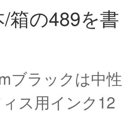
/箱の489を書
5 mmブラックは中性
ィス用インク12