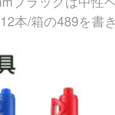
.5 mmブラックは中
2本/箱の489を書