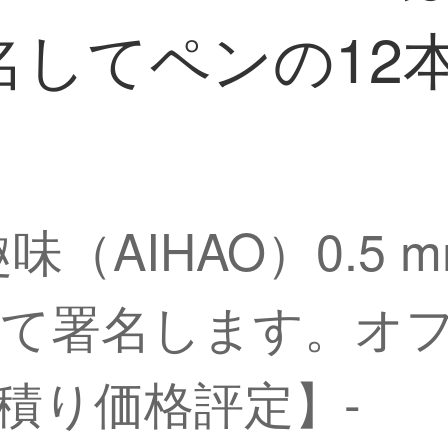
してペンの12本
趣味（AIHAO）0.
て署名します。オフ
見積り価格評定】-