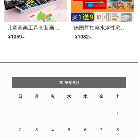
儿童画画工具套装画笔礼盒小学生水彩笔蜡笔美术学习用品水彩颜料绘画美术学习文具生日礼物礼盒装 145件套高端双层铝盒-粉色
德国辉柏嘉水溶性彩铅专业手绘美术彩色铅笔绘画辉博嘉水溶彩铅秘密花园涂色笔 72色纸盒+72孔萌猫笔帘
¥1059~
¥1082~
2026年8月
日
月
火
水
木
金
土
1
2
3
4
5
6
7
8