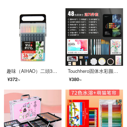
趣味（AIHAO）二頭36色の水彩ペンセットソフトヘッド水洗画ブラシCP 600
Touchhero固体水彩颜料36色48色绘画工具画笔套装调色学生水彩水粉颜料绘画美术用品 黑骑士-48色豪华礼盒装【71件套】 送视频教程
¥372~
¥380~