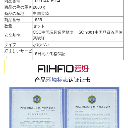
商品番号
100014415064
商品の毛の重さ
2800 g
商品の産地
中国大陸
商品番号
1555
数量
セット
CCC中国玩具業界標準、ISO 9001中国品質管理体
安全基準
系認証
タイプ
水彩ペン
好ましいサービ
15日間の価格保証
ス