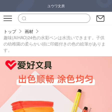
ユウワ文房
トップ
画材
趣味(AIHAO)24色の水彩ペンは水洗いできます。子供
の幼稚園の柔らかい頭に印鑑付きの色の絵筆がありま
す。