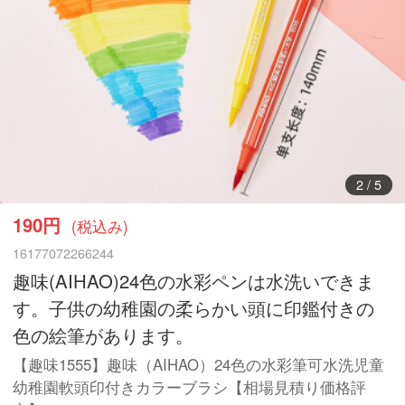
3
/
5
190円
(税込み)
16177072266244
趣味(AIHAO)24色の水彩ペンは水洗いできま
す。子供の幼稚園の柔らかい頭に印鑑付きの
色の絵筆があります。
【趣味1555】趣味（AIHAO）24色の水彩筆可水洗児童
幼稚園軟頭印付きカラーブラシ【相場見積り価格評