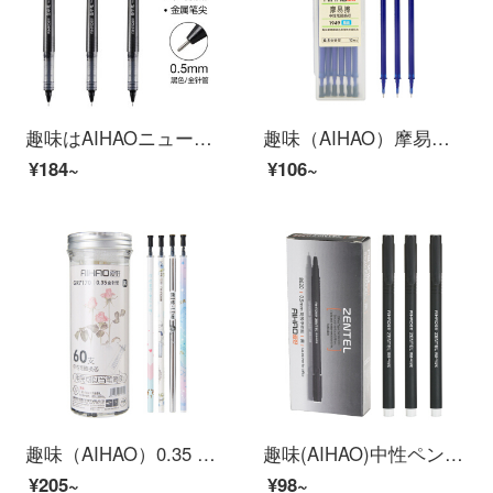
趣味はAIHAOニュートラルストレートペン0.5 mmニュートラルペン水性全針管赤青鉛筆芯黒サインペン
趣味（AIHAO）摩易擦筆芯青0.5 mm中性筆熱擦全針管小学生は中性芯1949を拭くことができます。
¥184~
¥106~
趣味（AIHAO）0.35 mm 60本の全針管を備えた中性芯学生試験専用代替芯黒中性芯GR 7170
趣味(AIHAO)中性ペン0.5 mm全針管水墨画黒学生試験ペンサインペン8620
¥205~
¥98~