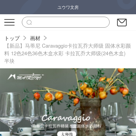
ユウワ文房
トップ
画材
【新品】马蒂尼 Caravaggio卡拉瓦乔大师级 固体水彩颜
料 12色24色36色木盒水彩 卡拉瓦乔大师级(24色木盒)
半块