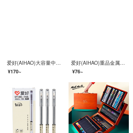
爱好(AIHAO)大容量中性笔0.5速干笔红色全针管速干直液式走珠笔碳素笔办公商务签字笔GP1580
爱好(AIHAO)重品金属中性笔考试专用笔0.5MM碳素黑色水性签字笔单支装Z1
¥170~
¥76~