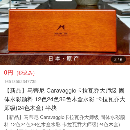
3
/
6
0円
(税込み)
16513552347735
【新品】马蒂尼 Caravaggio卡拉瓦乔大师级 固
体水彩颜料 12色24色36色木盒水彩 卡拉瓦乔大
师级(24色木盒) 半块
【新品】马蒂尼 Caravaggio卡拉瓦乔大师级 固体水彩颜
料 12色24色36色木盒水彩 卡拉瓦乔大师级(24色木盒)