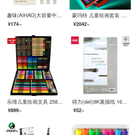
趣味(AIHAO)大容量中性ペン0.5速乾ペン黒の弾丸ヘッド速乾性ストレートペン炭素ペンオフィス署名ペンGP 1300
蒙玛特 儿童绘画套装 六一儿童节新年礼物文具美术用品水彩笔蜡笔画笔礼盒mmgs0012-1 174件绘画套装(木盒装)
¥174~
¥2042~
乐缔儿童绘画文具 258件可水洗绘画套装画画套装画笔蜡笔36色水彩笔美术画画工具学习用品 彩色笔儿童节礼物
得力(deli)8K素描纸 160g素描本绘画纸彩铅画 美术写生手绘临摹学生用初学者速写铅画纸 8开20张加厚73611
¥899~
¥52~