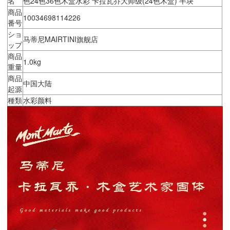
名
色24色36色木盒水彩 卡拉瓦乔大师级(24色木盒) 半块
商品
10034698114226
番号
ショ
马蒂尼MAIRTINI旗舰店
ップ
商品
1.0kg
重量
商品
中国大陆
起源
種類
水彩颜料