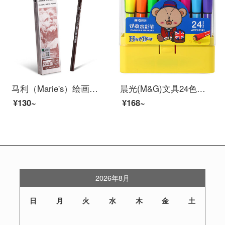
马利（Marie's）绘画铅笔 14B亚光铅笔 素描铅笔12支盒装 C7104
晨光(M&G)文具24色印章水彩笔 纤维头易水洗绘画彩笔 小熊哈里系列儿童涂鸦画笔 24支/盒ACPN0393
¥130~
¥168~
2026年8月
日
月
火
水
木
金
土