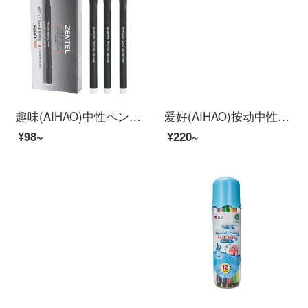
趣味(AIHAO)中性ペン0.5 mm全針管水墨画黒学生試験ペンサインペン8620
爱好(AIHAO)按动中性笔0.5mm子弹头黑色中性笔水笔签字笔0.5中性笔办公笔X97
¥98~
¥220~