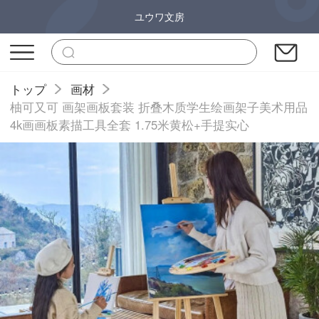
ユウワ文房
トップ
画材
柚可又可 画架画板套装 折叠木质学生绘画架子美术用品
4k画画板素描工具全套 1.75米黄松+手提实心