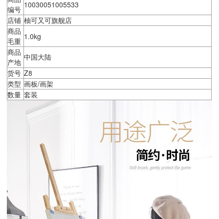
10030051005533
编号
店铺
柚可又可旗舰店
商品
1.0kg
毛重
商品
中国大陆
产地
货号
Z8
类型
画板/画架
数量
套装