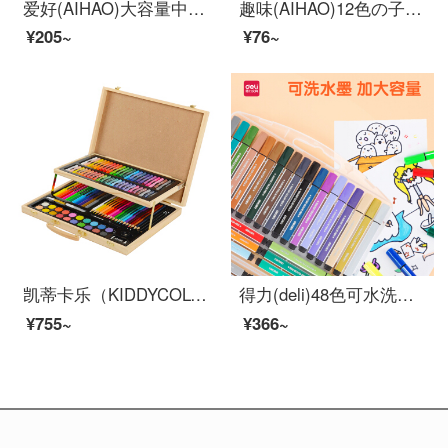
爱好(AIHAO)大容量中性笔0.5速干笔红色全针管速干直液式走珠笔碳素笔办公商务签字笔RP3020
趣味(AIHAO)12色の子供用カラーペンで水洗いできる水彩筆専門美術絵筆セット1668
¥205~
¥76~
凯蒂卡乐（KIDDYCOLOR）儿童画画套装 106件木盒画笔套装彩笔套装 水彩笔蜡笔油画棒彩铅绘画套装
得力(deli)48色可水洗水彩笔 易握粗三角 学生儿童涂色颜色马克笔画笔套装文具美术用品33986-48
¥755~
¥366~