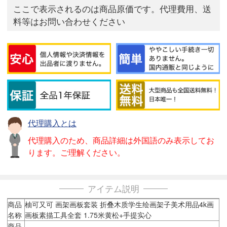
ここで表示されるのは商品原価です。代理費用、送
料等はお問い合わせください
代理購入とは
代理購入のため、商品詳細は外国語のみ表示してお
ります。ご理解ください。
アイテム説明
商品
柚可又可 画架画板套装 折叠木质学生绘画架子美术用品4k画
名称
画板素描工具全套 1.75米黄松+手提实心
商品