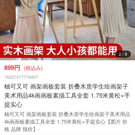
3
/
8
899円
(税込み)
16221317778407
柚可又可 画架画板套装 折叠木质学生绘画架子
美术用品4k画画板素描工具全套 1.75米黄松+手
提实心
柚可又可 画架画板套装 折叠木质学生绘画架子美术用品
4k画画板素描工具全套 1.75米黄松+手提实心【图片 价
格 品牌 报价】-