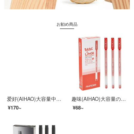
お勧め商品
爱好(AIHAO)大容量中性笔0.5速干笔红色全针管速干直液式走珠笔碳素笔办公商务签字笔GP1580
趣味(AIHAO)大容量の中性ペン0.5 MM全針管の赤い中性ペンのサイン入りペンの芯とペンの体が一体化して12本/箱になります。
¥170~
¥68~