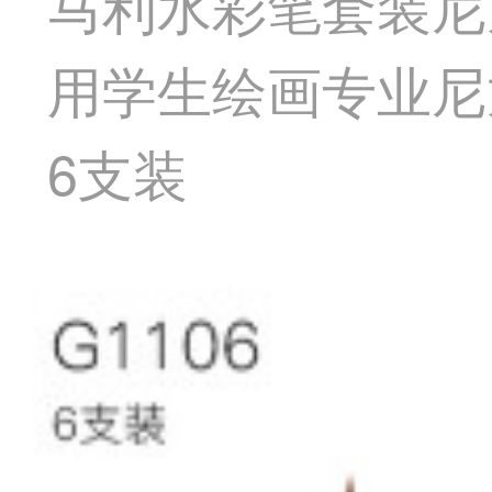
马利水彩笔套装尼
用学生绘画专业尼龙
6支装