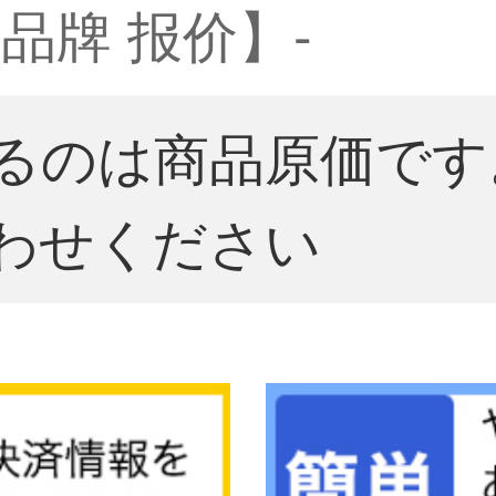
品牌 报价】-
るのは商品原価です
わせください