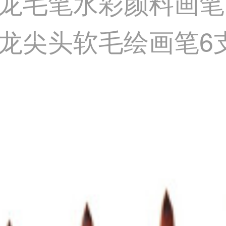
龙毛笔水彩颜料画笔
尖头软毛绘画笔6支装G