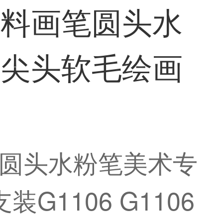
颜料画笔圆头水
龙尖头软毛绘画
圆头水粉笔美术专
1106 G1106