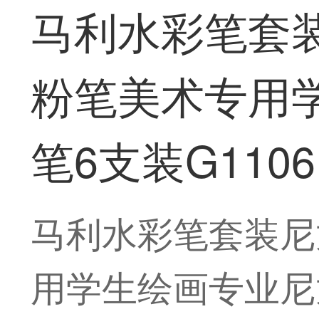
马利水彩笔套
粉笔美术专用
笔6支装G1106
马利水彩笔套装尼
用学生绘画专业尼龙