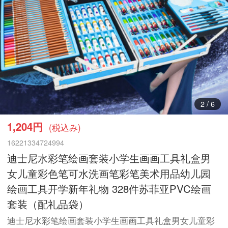
3
/
6
1,204円
(税込み)
16221334724994
迪士尼水彩笔绘画套装小学生画画工具礼盒男
女儿童彩色笔可水洗画笔彩笔美术用品幼儿园
绘画工具开学新年礼物 328件苏菲亚PVC绘画
套装（配礼品袋）
迪士尼水彩笔绘画套装小学生画画工具礼盒男女儿童彩