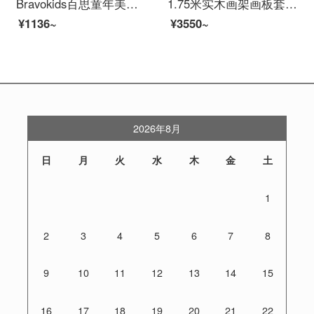
Bravokids百思童年美术套装儿童绘画69件/套画画用具安全无毒3-14岁幼儿画画六一儿童节礼物 美术套装-宫西达也恐龙世界联名款
1.75米实木画架画板套装木制折叠多功能素描写生美术生专用绘画工具儿童水彩初学者支架式油画架子升降展 1.5米白色黄松画架
¥1136~
¥3550~
2026年8月
日
月
火
水
木
金
土
1
2
3
4
5
6
7
8
9
10
11
12
13
14
15
16
17
18
19
20
21
22