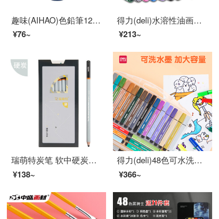
趣味(AIHAO)色鉛筆12色絵筆セット手描き油性彩色鉛筆9050
得力(deli)水溶性油画棒 24色 可水洗不脏手蜡笔炫彩棒套装 幼儿画画彩笔儿童彩色绘画涂色美术用品 72105
¥76~
¥213~
瑞萌特炭笔 软中硬炭笔软碳特软专业素描速写绘画初学者学生用黑画笔绘图手绘美术生用品画画工具专用 硬炭（10支/盒）
得力(deli)48色可水洗水彩笔 易握粗三角 学生儿童涂色颜色马克笔画笔套装文具美术用品33986-48
¥138~
¥366~