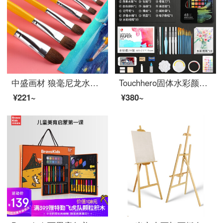
中盛画材 狼毫尼龙水粉笔油画笔丙烯水彩画笔套装排笔刷子颜料笔扇形笔美术绘画用品专用画具画材学生儿童
Touchhero固体水彩颜料36色48色绘画工具画笔套装调色学生水彩水粉颜料绘画美术用品 黑骑士-48色豪华礼盒装【71件套】 送视频教程
¥221~
¥380~