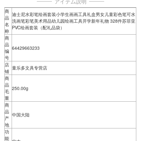
アイテム説明
商
迪士尼水彩笔绘画套装小学生画画工具礼盒男女儿童彩色笔可水
品
洗画笔彩笔美术用品幼儿园绘画工具开学新年礼物 328件苏菲亚
名
PVC绘画套装（配礼品袋）
称
商
品
64429663233
编
号
店
童乐多文具专营店
铺
商
品
250.00g
毛
重
商
品
中国大陆
产
地
功
能