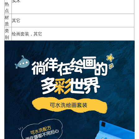
实木
热
点
材
其它
质
类
绘画套装，其它
别