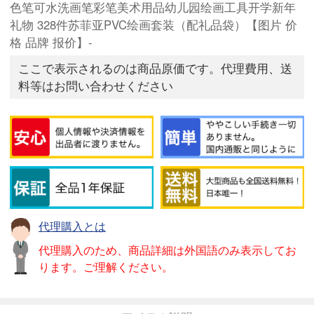
色笔可水洗画笔彩笔美术用品幼儿园绘画工具开学新年
礼物 328件苏菲亚PVC绘画套装（配礼品袋）【图片 价
格 品牌 报价】-
ここで表示されるのは商品原価です。代理費用、送
料等はお問い合わせください
代理購入とは
代理購入のため、商品詳細は外国語のみ表示してお
ります。ご理解ください。