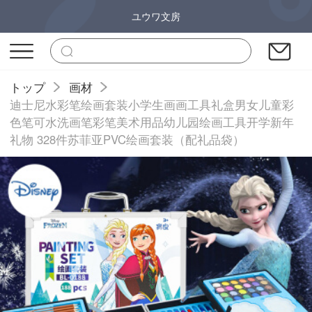
ユウワ文房
トップ
画材
迪士尼水彩笔绘画套装小学生画画工具礼盒男女儿童彩
色笔可水洗画笔彩笔美术用品幼儿园绘画工具开学新年
礼物 328件苏菲亚PVC绘画套装（配礼品袋）