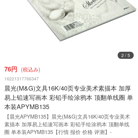
2
/
5
76円
(税込み)
16221317766347
晨光(M&G)文具16K/40页专业美术素描本 加厚
易上铅速写画本 彩铅手绘涂鸦本 顶翻单线圈 单
本装APYMB135
【晨光APYMB135】晨光(M&G)文具16K/40页专业美术
素描本 加厚易上铅速写画本 彩铅手绘涂鸦本 顶翻单线
圈 单本装APYMB135【行情 报价 价格 评测】-