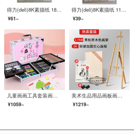
得力(deli)8K素描纸 180g素描本绘画纸彩铅画 美术写生手绘临摹学生用初学者速写铅画纸 8开20张加厚73613
得力(deli)8K素描纸 110g素描本绘画纸彩铅画 美术写生手绘临摹学生用初学者速写铅画纸 8开20张73607
¥61~
¥39~
儿童画画工具套装画笔礼盒小学生水彩笔蜡笔美术学习用品水彩颜料绘画美术学习文具生日礼物礼盒装 145件套高端双层铝盒-粉色
美术生品用品画板画架专用一套支架式木质实木2k4k画具铅笔炭笔画笔专业初学者画画绘画素描工具套装全套 1.75黄松原木画架+2K轻便加固实心画板
¥1059~
¥1219~