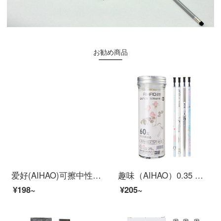
お勧め商品
爱好(AIHAO)可擦中性笔0.5mm全针管男女学生热擦碳素笔可爱小清新学生摩易擦晶蓝可擦笔47932
趣味（AIHAO）0.35 mm 60本の全針管を備えた中性芯学生試験専用代替芯黒中性芯GR 7170
¥198~
¥205~