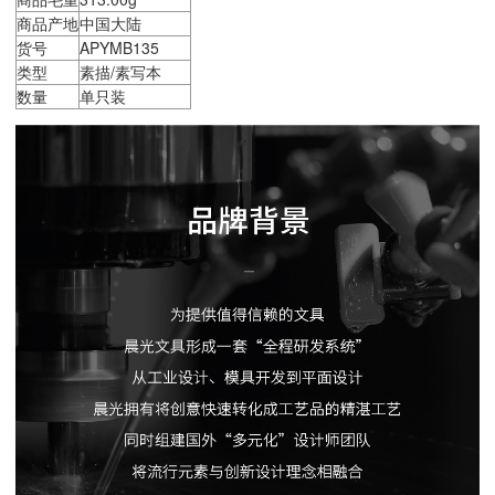
商品产地
中国大陆
货号
APYMB135
类型
素描/素写本
数量
单只装