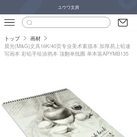
ユウワ文房
トップ
画材
晨光(M&G)文具16K/40页专业美术素描本 加厚易上铅速
写画本 彩铅手绘涂鸦本 顶翻单线圈 单本装APYMB135